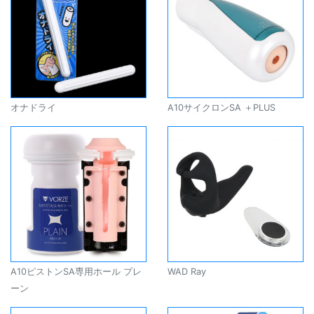
オナドライ
A10サイクロンSA ＋PLUS
A10ピストンSA専用ホール プレ
WAD Ray
ーン