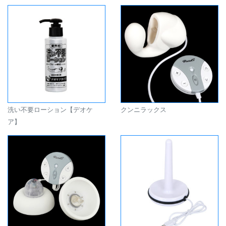
洗い不要ローション【デオケ
クンニラックス
ア】