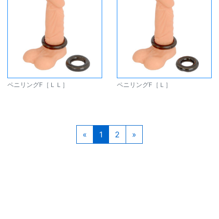
ペニリングF［ＬＬ］
ペニリングF［Ｌ］
«
Previous
1
2
»
Next