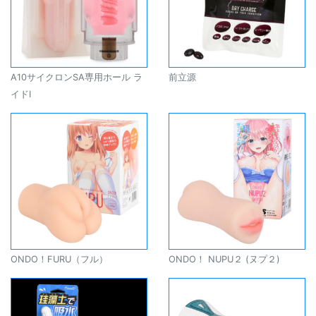
A10サイクロンSA専用ホール ラ
前立源
イドⅠ
ONDO！FURU（フル）
ONDO！ NUPU２ (ヌプ２)