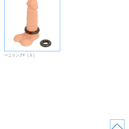
ペニリングF［Ｓ］