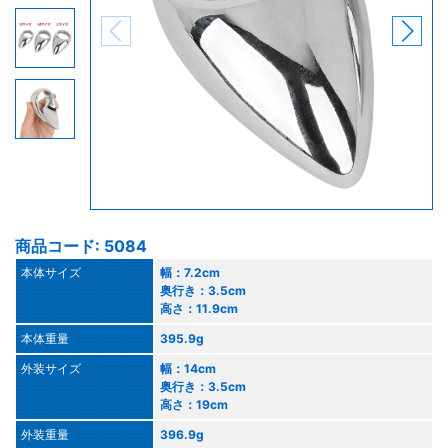
商品コード: 5084
本体サイズ
幅：7.2cm
奥行き：3.5cm
高さ：11.9cm
本体重量
395.9g
外装サイズ
幅：14cm
奥行き：3.5cm
高さ：19cm
外装重量
396.9g