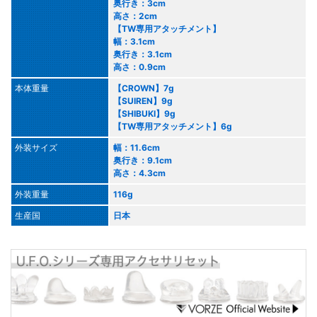
奥行き：3cm
高さ：2cm
【TW専用アタッチメント】
幅：3.1cm
奥行き：3.1cm
高さ：0.9cm
本体重量
【CROWN】7g
【SUIREN】9g
【SHIBUKI】9g
【TW専用アタッチメント】6g
外装サイズ
幅：11.6cm
奥行き：9.1cm
高さ：4.3cm
外装重量
116g
生産国
日本