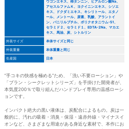
ウゴンエキス、柿タンニン、ヒアルロン酸Na、
アセスルファムＫ、ヨクイニンエキス、シソエ
キス、ドクダミエキス、キシリトール、エタノ
ール、メントール、尿素、乳酸、アラントイ
ン、バニリルブチル、ポリクオタニウム-51、
セラミド２、セラミド１、EDTA-2Na、マカエ
キス、馬油、炭、シトルリン
外装サイズ
本体サイズと同じ
外装重量
本体重量と同じ
生産国
日本
“手コキの快感を極める”ため、「洗い不要ローション」や
「ブラン・シークレットシリーズ」を手掛けた開発者が、
本気度200％で取り組んだハンドプレイ専用の温感ローシ
ョンです。
インパクト絶大の黒い液体は、炭配合によるもの。炭は一
般的に、汚れの吸着・消臭・保湿・遠赤外線・マイナスイ
オンなど、さまざまな用途がある身近な素材で、本作にお