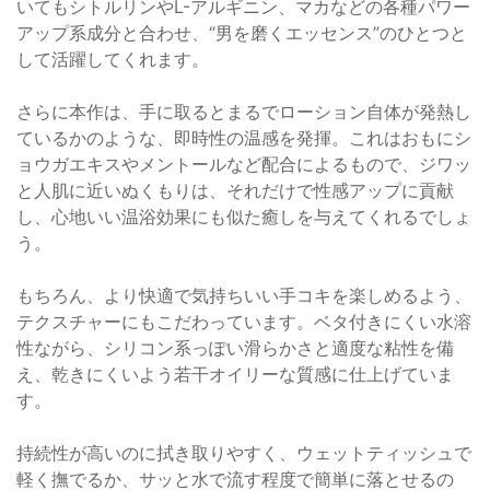
いてもシトルリンやL-アルギニン、マカなどの各種パワー
アップ系成分と合わせ、“男を磨くエッセンス”のひとつと
して活躍してくれます。
さらに本作は、手に取るとまるでローション自体が発熱し
ているかのような、即時性の温感を発揮。これはおもにシ
ョウガエキスやメントールなど配合によるもので、ジワッ
と人肌に近いぬくもりは、それだけで性感アップに貢献
し、心地いい温浴効果にも似た癒しを与えてくれるでしょ
う。
もちろん、より快適で気持ちいい手コキを楽しめるよう、
テクスチャーにもこだわっています。ベタ付きにくい水溶
性ながら、シリコン系っぽい滑らかさと適度な粘性を備
え、乾きにくいよう若干オイリーな質感に仕上げていま
す。
持続性が高いのに拭き取りやすく、ウェットティッシュで
軽く撫でるか、サッと水で流す程度で簡単に落とせるの