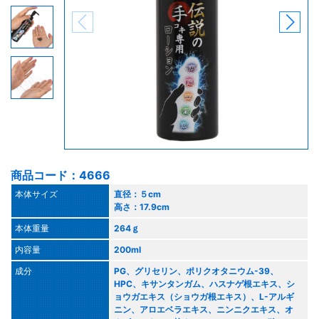
商品コード：4666
本体サイズ
直径：５cm
高さ：17.9cm
本体重量
264ｇ
内容量
200ml
成分
PG、グリセリン、ポリクオタニウム-39、
HPC、キサンタンガム、ハスナゲ根エキス、シ
ョウガエキス（ショウガ根エキス）、L-アルギ
ニン、アロエベラエキス、ニンニクエキス、オ