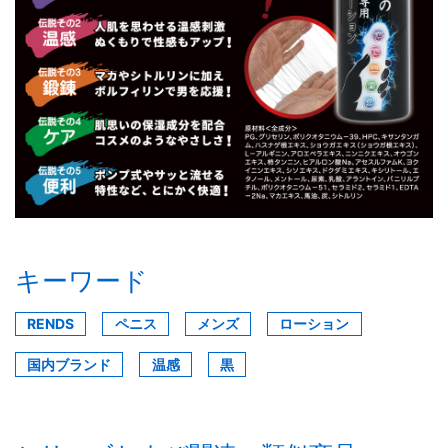
キーワード
RENDS
ペニス
メンズ
ローション
国内ブランド
温感
黒