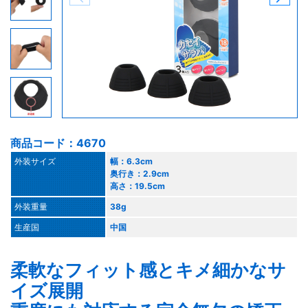
商品コード：4670
外装サイズ
幅：6.3cm
奥行き：2.9cm
高さ：19.5cm
外装重量
38g
生産国
中国
柔軟なフィット感とキメ細かなサ
イズ展開