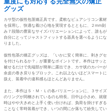
重度にも対応する完全無欠の矯正
グッズ
カサ型の仮性包茎矯正具です。柔軟なピュアシリコン素材
を採用し、快適な着け心地を実現するとともに、２mm刻
み７段階の豊富なサイズバリエーションによって、誰もが
自分にとってジャストフィットする器具を選べるようにな
りました。
仮性包茎の矯正グッズは、「いかに安く簡単に、剥きグセ
を付けられるか？」が重要なポイントです。本作はサッと
被せるだけで先端部が簡単に露出でき、カサ状のカバーが
余皮の巻き戻りをブロック。これ以上ないほどスマートに
扱え、装着中の違和感もほとんどありません。
また、本作はＳ・Ｍ・Ｌの各バリエーションに、３サイズ
のリングが同梱されているのも特長。日中は小さめ、就寝
時はやや大きめと上手く使い分ければ、負荷を掛けすぎる
ことなく常時装着ができ、いつの間にか落ちて紛失してい