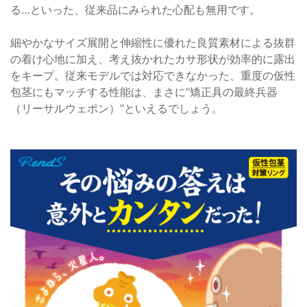
る…といった、従来品にみられた心配も無用です。
細やかなサイズ展開と伸縮性に優れた良質素材による抜群
の着け心地に加え、考え抜かれたカサ形状が効率的に露出
をキープ。従来モデルでは対応できなかった、重度の仮性
包茎にもマッチする性能は、まさに“矯正具の最終兵器
（リーサルウェポン）”といえるでしょう。