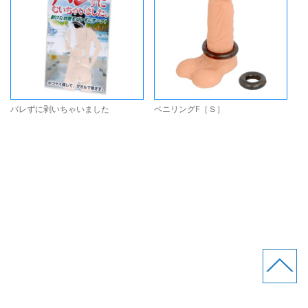
バレずに剥いちゃいました
ペニリングF［Ｓ］