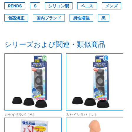
RENDS
S
シリコン製
ペニス
メンズ
包茎矯正
国内ブランド
男性増強
黒
シリーズおよび関連・類似商品
カセイサラバ［Ｍ］
カセイサラバ［Ｌ］