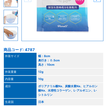
商品コード: 4787
外装サイズ
幅：8cm
奥行き：０.5cm
高さ：10cm
外装重量
12g
内容量
10g
成分
ポリアクリル酸Na、炭酸水素Na、ヒアルロン
酸Na、水溶性コラーゲン、L-アルギニン、L-
シトルリン
生産国
日本