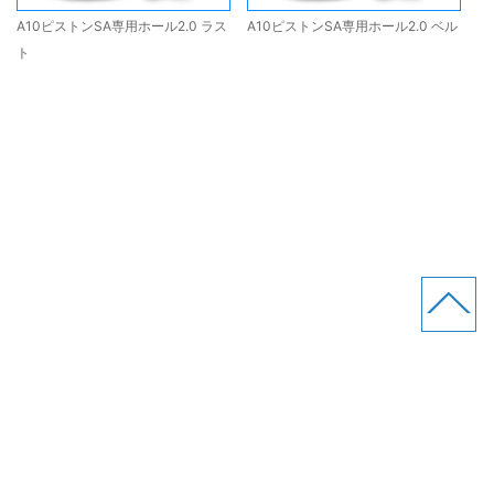
A10ピストンSA専用ホール2.0 ラス
A10ピストンSA専用ホール2.0 ベル
ト
(株)Rends
サイトマップ
プライバシーポリシー
お問い合わせ
製造所固有記号
業販専用サイト