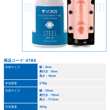
商品コード: 4784
本体サイズ
幅：9cm
奥行き：9cm
高さ：16cm
本体重量
279g
外装サイズ
幅：10cm
奥行き：10cm
高さ：17.5cm
外装重量
361g