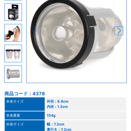
商品コード：4378
本体サイズ
外径：6.8cm
内径：1.5cm
本体重量
154g
外装サイズ
幅：7.2cm
奥行き：7.2cm