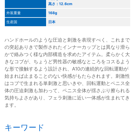
高さ：12.6cm
外装重量
168g
生産国
日本
ハンドホールのような圧迫と刺激を表現すべく、これまで
の突起ありきで製作されたインナーカップとは異なり滑ら
かで絡みつく様な内部構造を求めたアイテム。柔らかく大
きなコブが、ちょうど男性器の敏感なところをコスるよう
な形で接触するよう設計され、A10の連続的な回転運動が
始まれば止まることのない快感がもたらされます。刺激性
はコブで生まれる単刺激と思いきや、回転運動とペニス全
体の圧迫刺激も加わって、ペニス全体が揺さぶり擦られる
気持ちよさがあり、フェラ刺激に近い一体感が生まれてき
ます。
キーワード