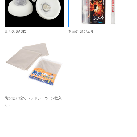
U.F.O. BASIC
乳頭起爆ジェル
防水使い捨てベッドシーツ（2枚入
り）