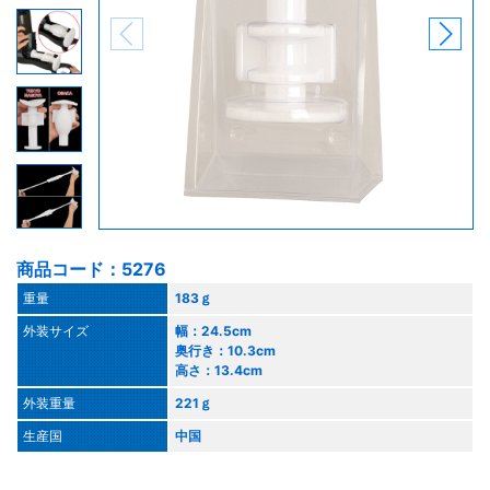
商品コード：5276
重量
183ｇ
外装サイズ
幅：24.5cm
奥行き：10.3cm
高さ：13.4cm
外装重量
221ｇ
生産国
中国