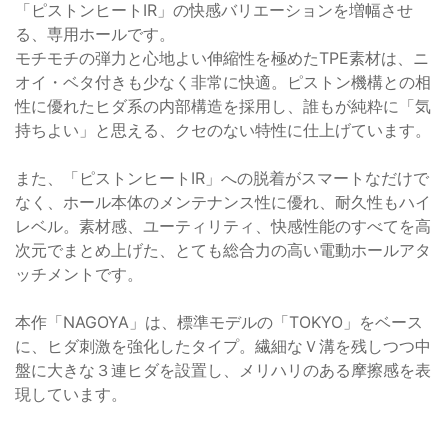
「ピストンヒートIR」の快感バリエーションを増幅させ
る、専用ホールです。
モチモチの弾力と心地よい伸縮性を極めたTPE素材は、ニ
オイ・ベタ付きも少なく非常に快適。ピストン機構との相
性に優れたヒダ系の内部構造を採用し、誰もが純粋に「気
持ちよい」と思える、クセのない特性に仕上げています。
また、「ピストンヒートIR」への脱着がスマートなだけで
なく、ホール本体のメンテナンス性に優れ、耐久性もハイ
レベル。素材感、ユーティリティ、快感性能のすべてを高
次元でまとめ上げた、とても総合力の高い電動ホールアタ
ッチメントです。
本作「NAGOYA」は、標準モデルの「TOKYO」をベース
に、ヒダ刺激を強化したタイプ。繊細なＶ溝を残しつつ中
盤に大きな３連ヒダを設置し、メリハリのある摩擦感を表
現しています。