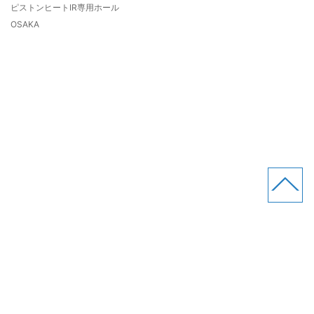
ピストンヒートIR専用ホール
OSAKA
(株)Rends
サイトマップ
プライバシーポリシー
お問い合わせ
製造所固有記号
業販専用サイト