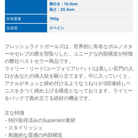
奥行き：10.0cm
高さ：25.5cm
外装重量
760g
生産国
スペイン
フレッシュライトガールズは、世界的に有名なポルノスタ
ーやセレブの膣を型取りした、ユニークな内部構造が特徴
の弊社ベストセラー商品です。
ライリー・リード/ユーフォリア(バット)は美しい肛門の入
口があなたの挿入欲を駆り立てます。中に入っていくと、
アナルがキュッと締め付けるようなうねりが3回連続しペ
ニスをきつく締め上げる構造となっております。ライリー
をバックで責め立てる絶好の機会です。
主な特徴
- 特許取得済みのSuperskin素材
- スタイリッシュ
- 刺激的な質感の内部構造